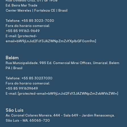
Rua Osvaldo Cruz, 01 | Gr 1908
Ed. Beira Mar Trade
Center Meireles | Fortaleza CE | Brasil
Telefone: +55 85 3023-7030
Fora do horário comercial:
+55 85 99163-9649
E-mail: [protected-
email=bW9jLnJid2FsY3JAZWNpZmZvYXplbGF0cm9m]
Belém
Rua Municipalidade, 985 Ed. Comercial Mirai Offices, Umarizal, Belém
PA | Brasil
Telefone: +55 85 30237030
Fora do horário comercial:
+55 85 991639649
E-mail: [protected-email=bW9jLnJid2FsY3JAZWNpZmZvbWVsZWI=]
São Luis
Av. Coronel Colares Moreira, 444 - Sala 649 - Jardim Renascença,
São Luís - MA, 65065-720